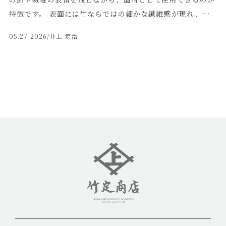
特徴です。 表面には竹ならではの細かな繊維感が現れ、自
然素材でありながら上品で繊細な印象に仕上がります。 今
05.27.2026
/井上 定治
回製作した白竹のひしぎは、ベニア板などの下地に貼り付け
ず、竹そのものの状態で納品いたします。 竹本来の軽やかさ
や素材感をそのまま活かせる一方で、現場での施工には少し
手間がかかります。 ◼️ひしぎは施工方法で使いやすさが変わ
ります ひしぎ単体で施工する場合、竹の反りや厚みのばら
つき、節部分の納まりなどを見ながら取り付ける必要がある
ため、施工にはある程度の技術が必要です。 一方で、あらか
じめベニア板にひしぎを貼り付けてパネル化しておくこと
で、現場での施工性は大きく向上します。 パネルとして製
作すれば、壁面や什器、建具、装飾パネルなどにも取り入れ
やすく、設計・施工の負担を抑えることができます。 竹定
商店では、用途や施工条件に応じて、 ひしぎ単体での納
品、 ベニア下地に貼り付けたひしぎパネル、 どちらにも対
応しています。 ◼️白竹ならではの明るく上品な表情 白竹