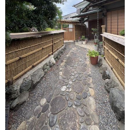
なっています。 現場の寸法や建物との位置関係を確認し、
柱の位置や扉の開閉方向を調整しながら施工しています。 ◼️
青竹ならではのみずみずしい表情 施工直後の青竹は、鮮や
かでみずみずしい緑色が特徴です。建物の木部や庭の植栽と
も相性がよく、空間に自然な明るさと清涼感を与えてくれま
す。 青竹は屋外で年月を重ねることで、徐々に落ち着いた
色合いへと変化します。 施工直後の美しさだけでなく、時
間とともに移り変わる風合いも天然竹ならではの魅力です。
◼️現場に合わせた竹垣の製作・施工 竹定商店では、既製品の
竹垣を取り付けるだけではなく、現場の寸法や用途に合わせ
て竹垣を製作しています。 直線だけでなく、コーナー部分
や段差のある場所、扉付きの竹垣などにも対応可能です。
建物や庭の雰囲気、ご希望の目隠し高さに合わせて、竹の種
類や仕様をご提案いたします。 京都府内だけでなく現場施
工にも対応しております。 青竹建仁寺垣や天然竹を使った
目隠しフェンス、庭の改修をご検討の際は、お気軽にご相談