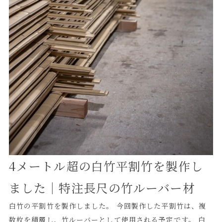
も大切にしています。 もちろん、すべての竹を再利用でき
よいかわからない」 「既製品では対応できない寸法で製作
るわけではありません。 しかし、少し形を変えたり、用途
したい」 「天井や壁面に竹を使った意匠を取り入れたい」
を変えたりすることで、まだまだ使える竹も多くあります。
そのような場合も、竹の特性を踏まえながら、案件ごとに最
こうした日々の工夫は、単なる再利用にとどまりません。
適な方法をご提案いたします。 竹ならではの自然な曲線や
「この形なら何かに使えるのではないか」 「この曲がりや
素材感を活かした空間づくりをご検討の方は、ぜひご相談く
割れを逆に活かせないか」 「この納まりなら、別の現場に
ださい。
も応用できるのではないか」 そのように考える習慣が、竹
定商店のものづくりにつながっています。 ◼️現場の納まりを
考える力にもつながる 竹は一本一本、太さや曲がり、節の
位置が異なります。 工業製品のように完全に同じ形ではな
いため、現場ごとに納まりを考える必要があります。 特に、
これまでにないデザインや特殊なご依頼の場合、既製品のよ
4メートル超の白竹平割竹を製作し
うに決まった方法だけでは対応できないことがあります。
そのような時に大切になるのが、竹の特性を理解しながら、
ました｜特注長尺の竹ルーバー材
柔軟に考える力です。 工場の中で竹を使いながら、 「どう
白竹の平割竹を製作しました。 今回製作した平割竹は、複
固定すれば安定するか」 「どこにビスを打てば割れにくい
数枚を積層し、竹ルーバーとして使用される予定です。 白