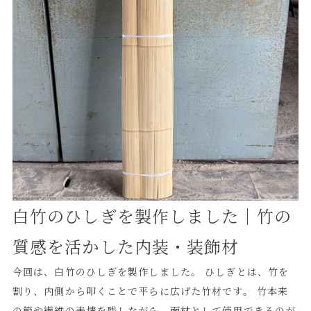
ることで、取り付けに必要な桟の数を減らせる可能性があり
ます。 下地材や固定箇所を少なくできれば、施工性の向上
や、よりすっきりとした納まりにもつながります。 ◼️4メー
トル超の長尺平割竹について 長尺の竹材は、材料の確保か
ら選別、加工まで通常よりも難易度が高くなります。 特に
白竹の場合は、色味・曲がり・割れ・節の位置などを確認し
ながら製作する必要があるため、事前の準備期間が重要にな
ります。 竹定商店では、納期に余裕をいただければ、今回
のような4メートル超の特注平割竹にも対応可能です。 店舗
内装、ホテル、旅館、商業施設、和モダン空間などで、長尺
白竹のひしぎを製作しました｜竹の
の竹ルーバーや白竹平割竹をご検討の際は、ぜひ一度ご相談
ください。 竹定商店では、用途や設計条件に合わせて、平
質感を活かした内装・装飾材
割竹・半割竹・柾割竹・竹パネルなどの特注製作を行ってお
ります。
今回は、白竹のひしぎを製作しました。 ひしぎとは、竹を
割り、内側から叩くことで平らに広げた竹材です。 竹本来
の節や繊維の表情を残しながら、面材として使用できるのが