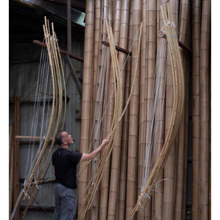
す。 庭に置いたときに主張しすぎず、それでいて自然に目を
引く。 竹製の道具には、そうした控えめな美しさがありま
す。 ◼️杓台も竹で製作 あわせて、複数本の杓をまとめて置
くための杓台も製作しました。 細い竹を並べ、黒い紐でま
とめることで、実用性と和の雰囲気を両立させています。手
水鉢や蹲のそばに置くことで、庭全体の印象をより引き締め
てくれます。 竹の杓と杓台は、茶庭や和風庭園だけでな
く、旅館、料亭、寺院、店舗の外構演出にも相性の良い製品
です。 お庭に合わせた特注製作も可能です 竹定商店では、
既製品だけでなく、使用場所や雰囲気に合わせた竹製品の特
注製作も行っています。 今回のような庭用の杓や杓台のほ
か、竹垣、犬矢来、袖垣、竹の目隠し、店舗や旅館の装飾材
など、用途に応じて製作が可能です。 竹は自然素材のため、
寸法や仕上がりには個体差がありますが、その不均一さこそ
が竹の魅力でもあります。 お庭の景色に馴染む道具とし
て、自然な風合いを大切にしながら一本一本製作していま