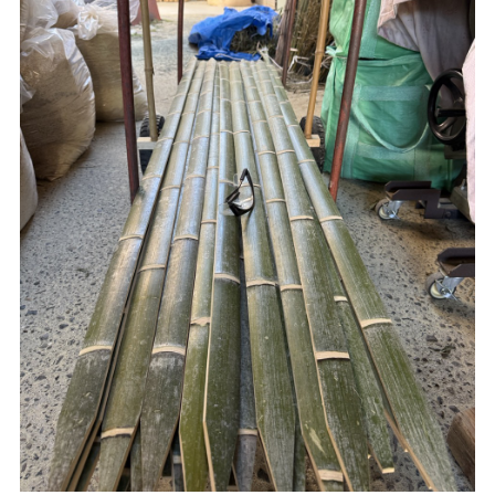
仕上がっています。 ◼️目隠しとしても使える天然竹の竹垣
建物側には、高さのある竹枝穂垣を設置しました。 外部か
らの視線をやわらかく遮りながら、天然素材のため圧迫感が
少なく、庭や建物の雰囲気を損ないにくいのが特徴です。
竹枝穂垣は、次のような場所におすすめです。 •個人宅の庭
や玄関まわり •和風庭園の囲い •道路や隣地からの目隠し •既
存竹垣のやり替え •寺院や旅館、飲食店の外構 •坪庭や露地
の景観づくり ◼️竹垣の製作・施工はご希望に合わせて対応し
ます 竹定商店では、設置場所や用途に合わせて、竹垣の高
さ、長さ、仕様などをご提案しています。 現場の寸法や周囲
の景観を確認し、既存の石垣や植栽、建物とのバランスを考
えながら製作・施工します。 竹枝穂垣のほかにも、建仁寺
垣、御簾垣、袖垣など、さまざまな竹垣の製作に対応してお
ります。 既存の竹垣が傷んできた場合のやり替えや、庭の
目隠しを天然竹でつくりたい場合も、お気軽にご相談くださ
い。