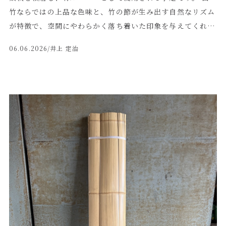
か」 「この形状ならどう支えればよいか」 といったことを
竹ならではの上品な色味と、竹の節が生み出す自然なリズム
日常的に考えていることが、実際の案件での納まり提案にも
が特徴で、空間にやわらかく落ち着いた印象を与えてくれま
役立っているのではないかと感じています。 ◼️竹を無駄にし
す。 通常、竹材の長さは4メートルが標準規格の最大寸法と
ないものづくり 竹定商店では、竹建材、竹パネル、竹ルー
06.06.2026
/井上 定治
なります。 しかし今回は、設計上必要となる寸法に合わせ
バー、竹垣など、さまざまな竹製品を製作しています。 その
て、4メートルを超える規格外の長さで平割竹を製作しまし
一方で、製品にならなかった竹にも目を向け、できる限り活
た。 ◼️平割竹を積層してルーバーにする理由 今回の平割竹
用することを大切にしています。 竹を無駄にしないこと。
は、1枚のまま使用するのではなく、複数枚を重ねて積層
竹の形をよく見ること。 用途を決めつけず、別の使い方を
し、ルーバー材として使用します。 平割竹を積層する大き
考えること。 こうした小さな積み重ねが、竹という素材の
な理由は、竹が撓みにくくなることです。 竹はしなやかさ
可能性を広げ、今までにない空間づくりや特殊な納まりの提
が魅力の素材ですが、長尺で使用する場合、そのままでは撓
案につながっているのだと思います。 竹定商店では、これ
みが出やすくなります。そこで複数枚を積層することで、厚
からも竹の特性を活かしながら、建築・店舗内装・空間演出
みと強度を持たせ、ルーバー材として安定した状態で使用し
における竹の新しい使い方を考えていきます。
やすくなります。 また、積層することで竹材自体に厚みが
出るため、裏側からビスで固定することが可能になりま
す。 表面にビスを見せずに納めやすくなるため、意匠性を
重視する内装空間にも適しています。 さらに、撓みを抑え