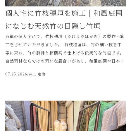
ください。
個人宅に竹枝穂垣を施工｜和風庭園
になじむ天然竹の目隠し竹垣
京都の個人宅にて、竹枝穂垣（たけえだほがき）の製作・施
工をさせていただきました。 竹枝穂垣は、竹の細い枝を丁
寧に束ね、竹の胴縁と棕櫚縄で仕上げる伝統的な竹垣です。
自然素材ならではの素朴な風合いがあり、和風庭園や日本家
屋の外構によくなじみます。 今回は、既存の石積みや植
07.25.2026
/井上 定治
栽、延段、建物の雰囲気との調和を大切にしながら施工しま
した。 ◼️庭の景観になじむ竹枝穂垣 竹枝穂垣は、人工的な
フェンスとは異なり、竹枝一本一本の形や色合いに自然な表
情があります。 細かな竹枝がつくる繊細な陰影と、竹材の
やわらかな色合いによって、庭全体に落ち着きと奥行きが生
まれました。 門から玄関へと続くアプローチに沿って竹垣
を設けることで、視線を自然に誘導し、趣のある和の空間に