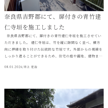
奈良県吉野郡にて、扉付きの青竹建
仁寺垣を施工しました
奈良県吉野郡にて、扉付きの青竹建仁寺垣を施工させてい
ただきました。 建仁寺垣は、竹を縦に隙間なく並べ、横方
向に押縁を取り付けた伝統的な竹垣です。外部からの視線を
しっかり遮ることができるため、住宅の庭や露地、建物まわ
りの目隠しとして幅広く用いられています。 今回は、建物
08.01.2026
/井上 定治
に囲まれた中庭の目隠しとして、敷地の形状に合わせて青竹
建仁寺垣を設置しました。 ◼️出入口に合わせた扉付きの竹垣
通路部分には、竹垣と同じ意匠で仕上げた扉を設けていま
す。 扉を閉めた際には周囲の竹垣と自然につながり、全体
に統一感が生まれるよう製作しました。 目隠しとしての機
能を確保しながら、日常の出入りにも支障がない納まりと