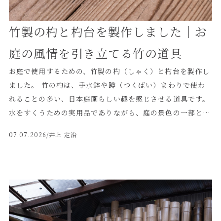
と準備によって支えられています。 辻回しに使用される竹
も、巡行を安全かつ円滑に進めるために欠かせない道具の一
竹製の杓と杓台を製作しました｜お
つです。使用される時間はわずかであっても、山鉾の大きな
車輪と曳き手の力を受け止めるため、竹の選定や加工にも気
庭の風情を引き立てる竹の道具
を抜くことはできません。 竹定商店では、建築や庭園に使
お庭で使用するための、竹製の杓（しゃく）と杓台を製作し
用する竹材だけでなく、祭礼や伝統行事で使用される竹につ
ました。 竹の杓は、手水鉢や蹲（つくばい）まわりで使わ
いても、用途に応じた加工を行っています。 これからも、
れることの多い、日本庭園らしい趣を感じさせる道具です。
京都の竹材店として、竹の技術を通じて地域の文化と伝統を
水をすくうための実用品でありながら、庭の景色の一部とし
支えてまいります。
ても大切な役割を持っています。 今回は、お庭の雰囲気に
07.07.2026
/井上 定治
合わせて、竹の自然な表情を活かした杓と、それを並べて置
くための杓台を製作しました。 ◼️竹ならではの自然な風合い
竹は一本一本、太さや節の位置、色味が異なります。 杓の
持ち手部分には細めの竹を使用し、先端には水をすくうため
の竹筒を取り付けています。竹筒の丸みや節の表情がそのま
ま意匠となり、人工的な素材にはない柔らかさが生まれま