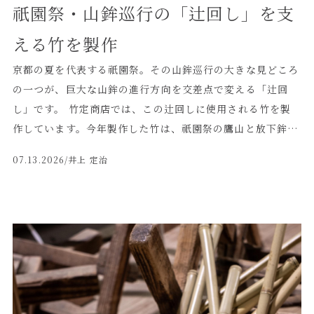
祇園祭・山鉾巡行の「辻回し」を支
える竹を製作
京都の夏を代表する祇園祭。その山鉾巡行の大きな見どころ
の一つが、巨大な山鉾の進行方向を交差点で変える「辻回
し」です。 竹定商店では、この辻回しに使用される竹を製
作しています。今年製作した竹は、祇園祭の鷹山と放下鉾に
採用いただきました。 ◼️辻回しに竹が使われる理由 山鉾の
07.13.2026
/井上 定治
車輪は、一般的な自動車のように左右へ向きを変えることが
できません。そのため交差点では、進行方向の地面に割竹を
並べて水をかけ、その上で車輪を滑らせながら、曳き手の力
によって少しずつ山鉾の向きを変えていきます。 大きく重
い山鉾を直角に方向転換させる迫力ある辻回しは、山鉾巡行
を象徴する場面の一つです。 一見すると簡素な竹ですが、
山鉾の重量を受けながら車輪を滑らせる、重要な役割を担っ
ています。 ◼️辻回し用の竹を一本ずつ加工 今回使用する竹