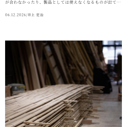
が合わなかったり、製品としては使えなくなるものが出てき
になります。 ◼️竹を曲げる難しさ 竹はしなやかな素材とい
ます。 そうした竹をそのまま処分するのではなく、「何か
うイメージがありますが、思い通りに曲げるのは簡単ではあ
06.12.2026
/井上 定治
に使えないか」と考え、工場内の道具や収納、ちょっとした
りません。 無理に曲げると割れたり、節の部分で折れたり
設備として再利用しています。 ◼️使えなくなった竹を、工場
することがあります。 また、曲げた後にどの程度戻るのか
の道具として再利用 例えば、丸竹を使った工具ホルダー。
も、竹の状態によって変わります。 そのため、竹のクセを見
インパクトドライバーなどの電動工具を差し込めるように竹
ながら、どの方向にどれくらい曲げるかを判断する必要があ
を加工し、作業しやすい収納として活用しています。 竹は
ります。 今回のように複数本を並べて使用する場合は、一
筒状の形をしているため、工具を立てたり、差し込んだりす
本だけをきれいに曲げるのではなく、全体としてどのような
る用途と相性が良く、少し手を加えるだけで実用的な道具に
流れに見えるかを考えながら製作します。 竹材加工では、
なります。 また、自転車スタンドにも竹を使用していま
図面通りの寸法に仕上げることはもちろん大切ですが、自然
す。 丸竹の形状を活かしながら、木材と組み合わせること
素材ならではの個体差をどう活かすかも重要です。 ◼️竹の特
で、工場内で使える簡易的なスタンドとして再利用していま
注製作・内装意匠のご相談 竹定商店では、丸竹、平割竹、
す。 その他にも、竹の運搬や乾燥、作業時のちょっとした
半割竹、柾割竹、竹パネルなど、さまざまな竹材の加工を
支えなど、工場の中では日常的に竹が使われています。 ◼️竹
行っています。 店舗内装、ホテル、旅館、飲食店、住宅、商
を使い切るための工夫 竹定商店では、竹を建材や装飾材と
業施設など、空間に合わせた竹材の製作や納まりのご相談も
して加工するだけでなく、使えなくなった竹をどう活かすか
承っております。 「竹を使いたいが、どのように納めれば