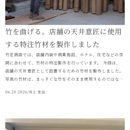
す。 ◼️竹の道具がつくる庭の表情 庭に置かれる道具は、単
なる備品ではなく、空間の印象をつくる大切な要素です。
竹製の杓がひとつあるだけで、手水鉢まわりに和の雰囲気が
生まれ、庭全体に落ち着いた表情が加わります。自然素材で
竹を曲げる。店舗の天井意匠に使用
ある竹は、石や水、植栽との相性も良く、時間の経過ととも
に少しずつ色味が変化していく点も魅力です。 竹定商店で
する特注竹材を製作しました
は、竹の性質を活かしながら、庭や建築空間に合わせた竹製
竹定商店では、店舗内装や商業施設、ホテル、住宅などの空
品を製作しています。 竹製の杓、杓台、竹垣、袖垣、和風
間に合わせて、竹材の特注製作を行っています。 今回は、
庭園の装飾材などをご検討の方は、ぜひお気軽にご相談くだ
店舗の天井意匠として設置するための竹材を製作しました。
さい。
写真の竹材は、まっすぐな竹をそのまま使用するのではな
く、一本ずつ曲げ加工を行ったものです。 ◼️竹ならではの柔
06.20.2026
/井上 定治
らかな曲線 今回製作している竹材は、一見すると同じよう
なアーチに見えますが、実は一本ずつ曲げ具合を少しずつ変
えています。 竹は自然素材のため、同じ太さ・同じ長さのも
のでも、一本一本にクセがあります。 しなりや硬さ、節の位
置、曲がりやすさが異なるため、機械的に同じ形へ曲げるだ