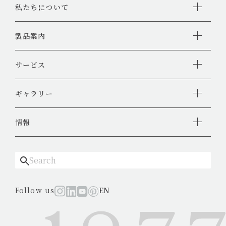
私たちについて
は、青竹を油抜き・乾燥させることで生まれる、明るく清潔
感のある竹材です。 内装材として使用すると、空間に自然
製品案内
な温かみを与えながら、和に寄りすぎない上品な印象を演出
できます。 特にひしぎ加工を施すことで、丸竹や半割竹と
サービス
は異なる、面としての竹の美しさを表現できます。 節のリ
ズム、繊維の細かな線、手仕事による自然な揺らぎが加わ
ギャラリー
り、既製の工業製品にはない表情が生まれます。 ◼️竹の内装
材・装飾材をご検討の方へ 白竹のひしぎは、店舗内装、ホ
情報
テル、旅館、飲食店、什器、壁面装飾、建具など、さまざま
な空間でご使用いただけます。 竹そのものの質感を活かし
たい場合はひしぎ単体で、施工性を重視する場合はパネル化
して納品するなど、案件に応じたご提案が可能です。 竹を
使った内装材や装飾パネルをご検討の設計事務所様、デザイ
Follow us
EN
ン会社様、施工会社様は、ぜひお気軽にご相談ください。