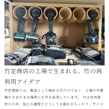
けでは、きれいな納まりになりません。 そのため、実際の
仕上がりを想定しながら、竹の状態を見極めて、少しずつ
アーチの角度を調整していきます。 直線的な材料では表現
できない、竹ならではの柔らかな曲線。 この自然な曲がり
が、空間にやさしいリズムと立体感を生み出します。 ◼️店舗
内装の天井意匠として使用 今回の竹材は、店舗の天井部分
に取り付ける意匠材として使用します。 天井は、壁面や床
と比べると意識されにくい部分ですが、空間全体の印象を大
きく左右する重要な要素です。 そこに竹の曲線を取り入れ
ることで、自然素材のあたたかみや、やわらかな動きを感じ
竹定商店の工場で生まれる、竹の再
られる空間になります。 また、アーチの角度を少しずつ変
利用アイデア
えることで、単調な繰り返しではなく、流れのある天井意匠
として見せることができます。 店舗内装や商業空間では、
竹定商店では、製品として納める竹だけでなく、工場や作業
素材そのものの表情だけでなく、どのように見せるか、どの
場のさまざまな場所にも竹を活用しています。 竹は自然素
ように納めるかが非常に重要です。 竹の特徴を活かした納
材のため、加工の過程でどうしても割れが入ったり、サイズ
まりを考えることで、既製品では出せない空間づくりが可能