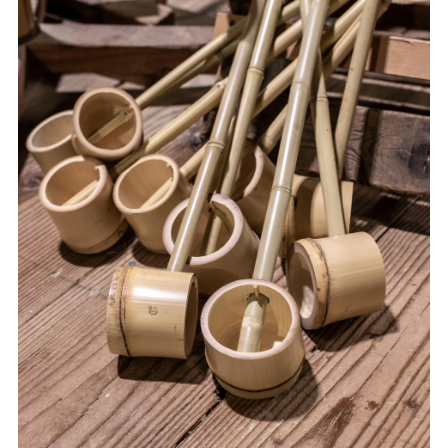
は、丸い竹を割り、辻回しに適した形状へ加工しています。
割っただけの竹では、幅や反り、節の形状などにばらつきが
あります。そのため、実際に使用するときの安定性を考えな
がら竹を選別し、一本ずつ丁寧に加工していきます。 写真
は、竹を割った後の状態と、加工機を使って形を整えている
様子です。竹の表面や節を確認しながら、車輪の下へ並べや
すいように仕上げています。 ◼️鷹山と放下鉾に採用されまし
た 今回製作した辻回し用の竹は、祇園祭の山鉾である鷹山
と放下鉾に採用いただきました。 鷹山は、長い休み山の期
間を経て復興し、2022年に約196年ぶりとなる山鉾巡行への
復帰を果たした曳山です。 放下鉾は、真木の中ほどに祀ら
れる放下僧の像に名前の由来を持つ鉾で、祇園祭の前祭に巡
行します。 京都の伝統を受け継ぐ二つの山鉾に、竹定商店
の竹を使用いただけることを大変光栄に感じています。 ◼️伝
統行事を足元から支える竹 祇園祭の華やかな装飾や、力強
く進む山鉾に目を奪われますが、その巡行は多くの人の技術