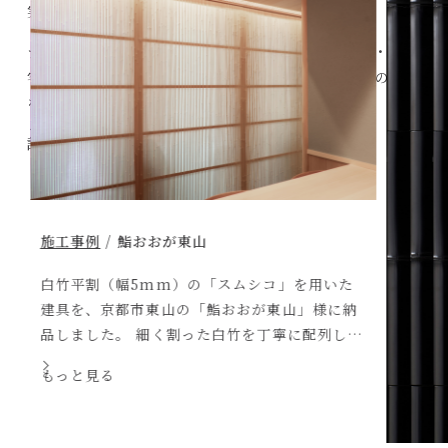
実的な仕様へと落とし込みます。
デザインと職人の技術を組み合わせ、店舗・ホテル・住
宅・商業施設など、それぞれの空間にふさわしい竹の表現
をご提案します。
詳細を確認する
「スムシコ」を用いた
鮨おおが東山」様に納
た白竹を丁寧に配列し、
て、凛とした緊張感の
す。 竹と竹の隙間を少