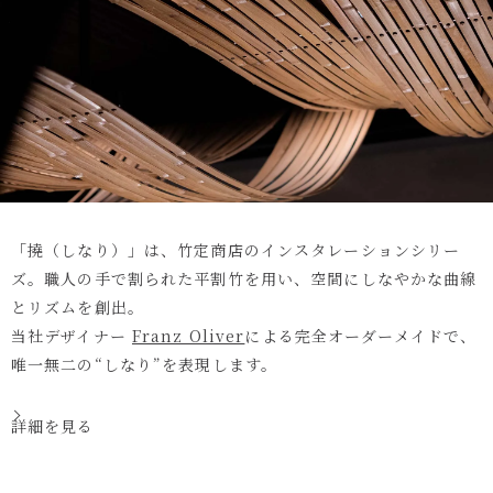
「撓（しなり）」は、竹定商店のインスタレーションシリー
ズ。職人の手で割られた平割竹を用い、空間にしなやかな曲線
とリズムを創出。
当社デザイナー
Franz Oliver
による完全オーダーメイドで、
唯一無二の“しなり”を表現します。
詳細を見る