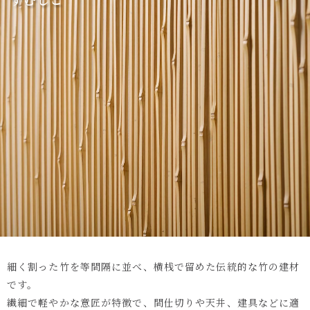
細く割った竹を等間隔に並べ、横桟で留めた伝統的な竹の建材
です。
繊細で軽やかな意匠が特徴で、間仕切りや天井、建具などに適