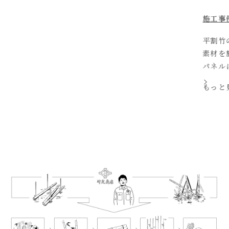
施工事例
/ Enzo Ango アートパネル
平割竹の表面に、漆・銀箔・西陣織と
素材を施し、パズルのように組み上げ
パネルに仕上げました。 異なる質感
なり合うことで、単一素材では表現で
もっと見る
行きと表情を生み出しています。 ダウ
で照ら […]