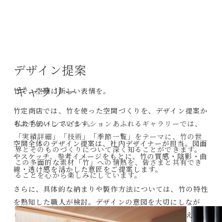
デザイン提案
ギャラリー
竹で、空間に新しい表情を。
竹定商店では、竹を使った空間づくりを、デザイン提案か
らお手伝いしています。
私たちのインスピレーションあふれるギャラリーでは、
「実績詳細」「技術」「季節一覧」をテーマに、竹の世
空間全体のデザイン提案は、社内デザイナーが担当。図面
界とそのものづくりについて深く知ることができます。
やスケッチ、参考イメージをもとに、竹の質感・陰影・曲
この多面的な素材「竹」への情熱を、皆さまと共有でき
線・透け感を活かした意匠をご提案します。
ることを心から楽しみにしています。
さらに、具体的な納まりや製作方法については、竹の特性
を熟知した職人が検討。デザインの意図を大切にしなが
ら、素材の選定、寸法調整、特注加工、施工を見据えた現