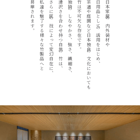
昇華されます。
私達を魅了する様々な竹製品へと
さらに匠の技によって変幻自在に、
滑沢さを合わせ持つ自然の竹は、
独特のしなやかさ、強さ、繊細さ、
竹は不可欠な存在です。
茶道や庭園など日本独自の文化においても
日用品としての活用をはじめ、
日本家屋の内外装材や