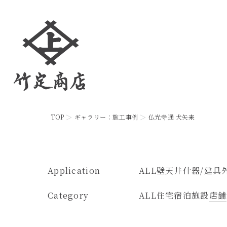
TOP
ギャラリー：施工事例
仏光寺通 犬矢来
Application
ALL
壁
天井
什器/建具
Category
ALL
住宅
宿泊施設
店舗