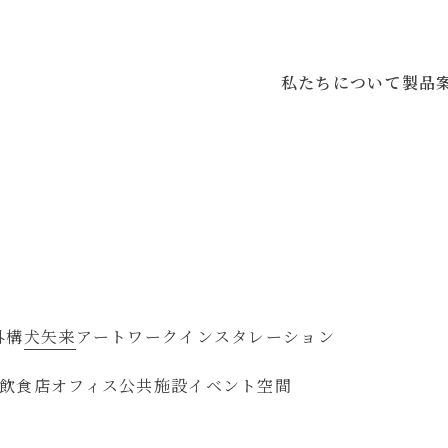
私たちについて
製品
外構
犬矢来
アートワーク
インスタレーション
飲食店
オフィス
公共施設
イベント空間