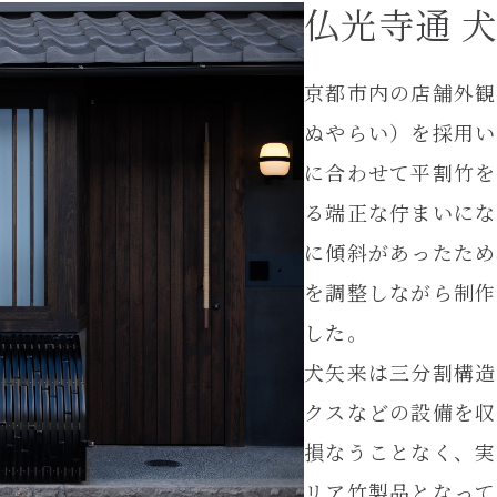
仏光寺通 
京都市内の店舗外観
ぬやらい）を採用い
に合わせて平割竹を
る端正な佇まいにな
に傾斜があったため
を調整しながら制作
した。
犬矢来は三分割構造
クスなどの設備を収
損なうことなく、実
リア竹製品となって