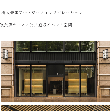
外構
犬矢来
アートワーク
インスタレーション
飲食店
オフィス
公共施設
イベント空間