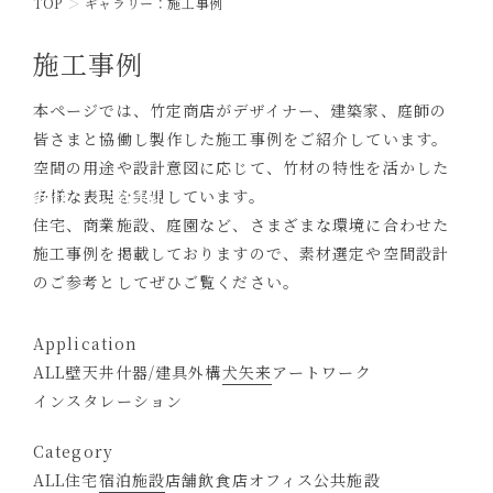
TOP
ギャラリー：施工事例
施工事例
本ページでは、竹定商店がデザイナー、建築家、庭師の
皆さまと協働し製作した施工事例をご紹介しています。
空間の用途や設計意図に応じて、竹材の特性を活かした
施工事例
多様な表現を実現しています。
住宅、商業施設、庭園など、さまざまな環境に合わせた
施工事例を掲載しておりますので、素材選定や空間設計
のご参考としてぜひご覧ください。
Application
ALL
壁
天井
什器/建具
外構
犬矢来
アートワーク
インスタレーション
Category
ALL
住宅
宿泊施設
店舗
飲食店
オフィス
公共施設